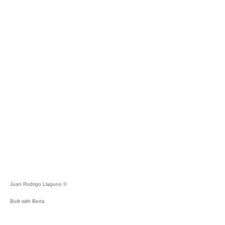
Juan Rodrigo Llaguno ©
Built with
Berta