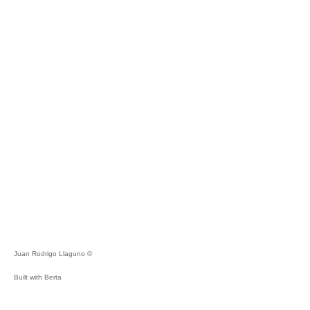
Juan Rodrigo Llaguno ©
Built with
Berta